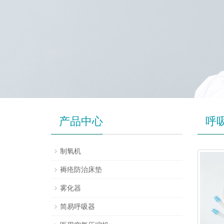
产品中心
呼
制氧机
褥疮防治床垫
雾化器
简易呼吸器