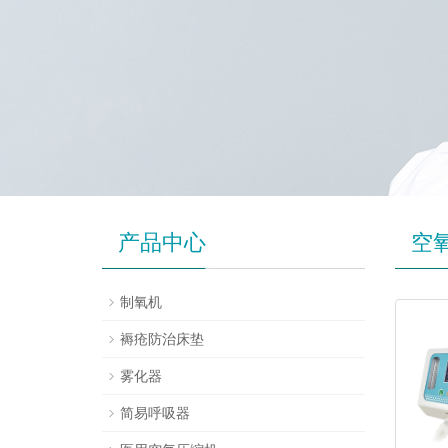
产品中心
空
制氧机
褥疮防治床垫
雾化器
简易呼吸器