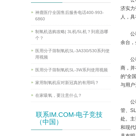
济实力
神鹿医疗全国售后服务电话400-993-
人，具
6860
制氧机选购攻略| 3L机/5L机？到底选哪
公司现
个？
余台，
医用分子筛制氧机SL-3A330/530系列使
用视频
公司成
商，并
医用分子筛制氧机SL-3W系列使用视频
的“全
家用制氧机应对新冠真的有用吗？
与用户
在家吸氧，要注意什么？
公司采
管、S
联系IM.COM-电子竞技
处。主
（中国）
和现代
具有明