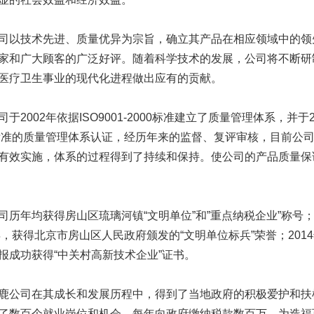
技术先进、质量优异为宗旨，确立其产品在相应领域中的领先
家和广大顾客的广泛好评。随着科学技术的发展，公司将不断研
医疗卫生事业的现代化进程做出应有的贡献。
002年依据ISO9001-2000标准建立了质量管理体系，并于2004年
0标准的质量管理体系认证，经历年来的监督、复评审核，目前公
有效实施，体系的过程得到了持续和保持。使公司的产品质量保
年均获得房山区琉璃河镇“文明单位”和”重点纳税企业”称号；
4年，获得北京市房山区人民政府颁发的“文明单位标兵”荣誉；20
报成功获得“中关村高新技术企业”证书。
司在其成长和发展历程中，得到了当地政府的积极爱护和扶植
了数百个就业岗位和机会，每年向政府缴纳税款数百万，为造福