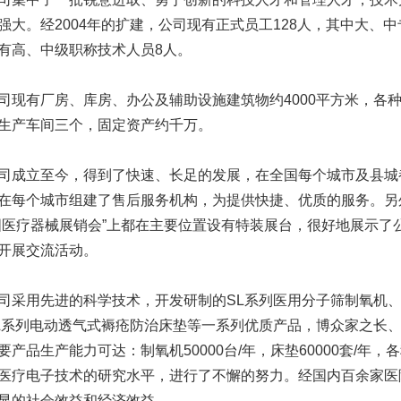
强大。经2004年的扩建，公司现有正式员工128人，其中大、中
有高、中级职称技术人员8人。
有厂房、库房、办公及辅助设施建筑物约4000平方米，各种
生产车间三个，固定资产约千万。
立至今，得到了快速、长足的发展，在全国每个城市及县城
在每个城市组建了售后服务机构，为提供快捷、优质的服务。另
国医疗器械展销会”上都在主要位置设有特装展台，很好地展示了
开展交流活动。
用先进的科学技术，开发研制的SL系列医用分子筛制氧机、
L系列电动透气式褥疮防治床垫等一系列优质产品，博众家之长
要产品生产能力可达：制氧机50000台/年，床垫60000套/年
医疗电子技术的研究水平，进行了不懈的努力。经国内百余家医
显的社会效益和经济效益。