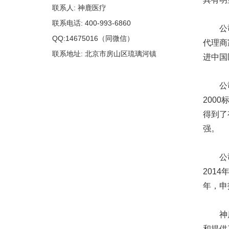
联系人: 神鹿医疗
联系电话: 400-993-6860
公司以
QQ:14675016（同微信）
代理商
联系地址: 北京市房山区琉璃河镇
进中国
公司于2
200
得到了
强。
公司历
201
年，申
神鹿公
和提供