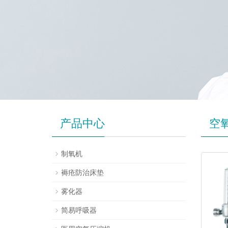
产品中心
空
制氧机
褥疮防治床垫
雾化器
简易呼吸器