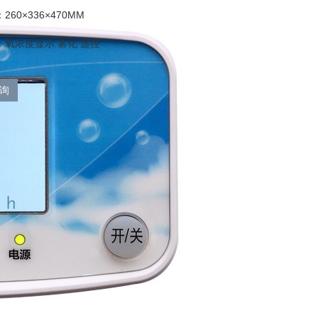
60×336×470MM
：氧浓度显示 雾化 遥控
询