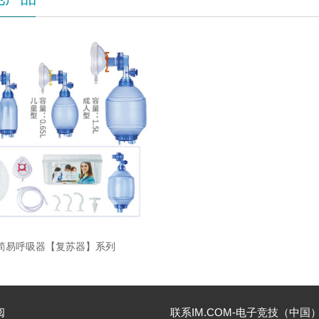
简易呼吸器【复苏器】系列
阅
联系IM.COM-电子竞技（中国