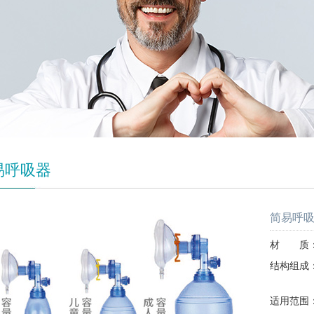
易呼吸器
简易呼
材 质：
结构组成
开口
适用范围