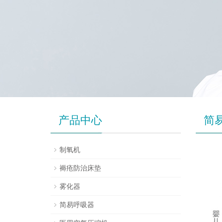
产品中心
简
制氧机
褥疮防治床垫
雾化器
简易呼吸器