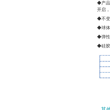
◆
产品
开启
◆
不
◆
球
◆
弹
◆
硅
其