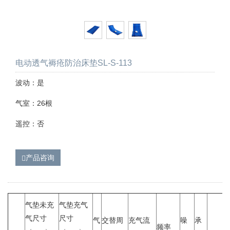
电动透气褥疮防治床垫SL-S-113
波动：是
气室：26根
遥控：否
产品咨询
气垫未充
气垫充气
气尺寸
尺寸
气
交替周
充气流
噪
承
频率