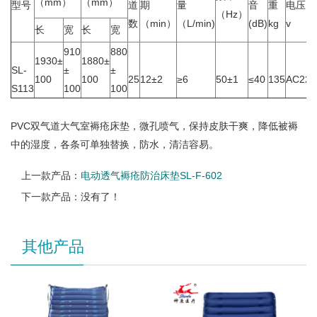
（mm）
（mm）
型号
道
期
量
音
重
电压
（Hz）
数
（min）
（L/min)
(dB)
kg
v
长
宽
长
宽
910
880
1930±
1880±
SL-
±
±
100
100
25
12±2
≥6
50±1
≤40
135
AC220
S113
100
100
PVC双气道大气室褥疮床垫，微孔喷气，保持皮肤干爽，降低被褥
中的湿度，各条可单独替换，防水，清洁容易。
上一款产品：
电动透气褥疮防治床垫SL-F-602
下一款产品：没有了！
其他产品